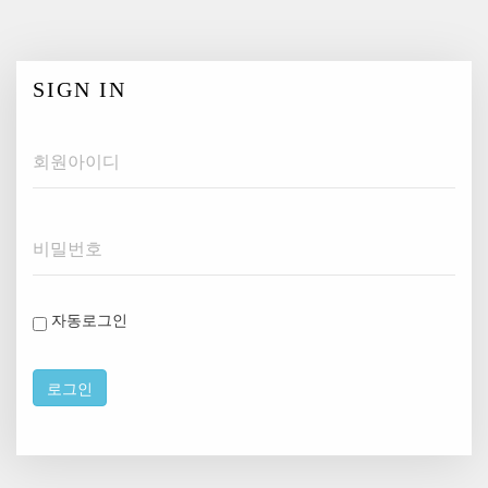
SIGN IN
Username
Password
자동로그인